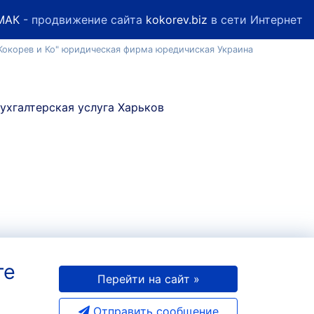
МАК
- продвижение сайта
kokorev.biz
в сети Интернет
 "Кокорев и Ко" юридическая фирма юредичиская Украина
те
Перейти на сайт »
Отправить сообщение